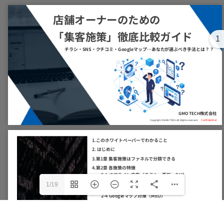
1
1/19