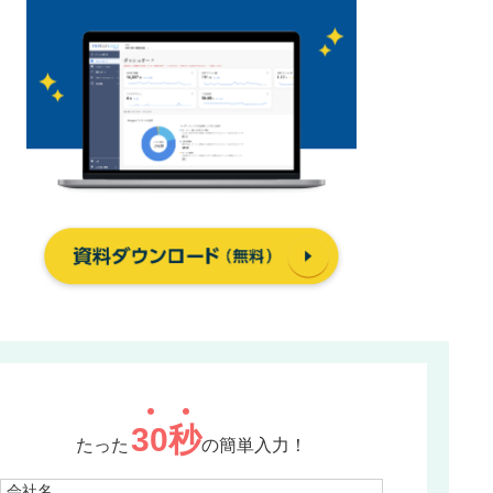
30
秒
たった
の簡単入力！
会社名