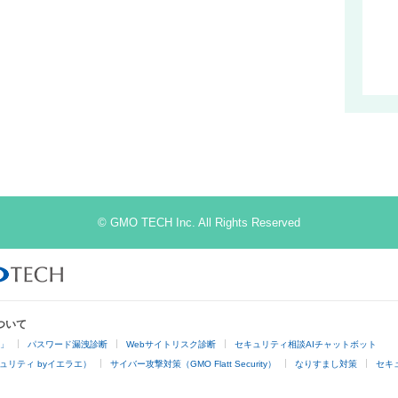
© GMO TECH Inc. All Rights Reserved
ついて
4」
パスワード漏洩診断
Webサイトリスク診断
セキュリティ相談AIチャットボット
ュリティ byイエラエ）
サイバー攻撃対策（GMO Flatt Security）
なりすまし対策
セキ