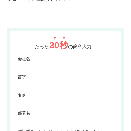
30
秒
たった
の簡単入力！
会社名
苗字
名前
部署名