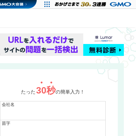
30
秒
たった
の簡単入力！
会社名
苗字