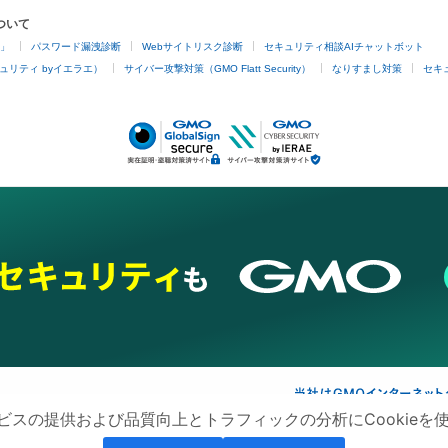
ついて
4」
パスワード漏洩診断
Webサイトリスク診断
セキュリティ相談AIチャットボット
ュリティ byイエラエ）
サイバー攻撃対策（GMO Flatt Security）
なりすまし対策
セキ
ビスの提供および品質向上とトラフィックの分析にCookieを
ネスを支援
セキュリティ
マーケティング支援
リサーチ
情報収集
ネット金融