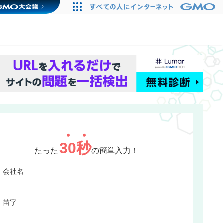
30
秒
たった
の簡単入力！
会社名
苗字