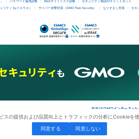
4」
パスワード漏洩診断
Webサイトリスク診断
セキュリティ相談AIチャットボット
ュリティ byイエラエ）
サイバー攻撃対策（GMO Flatt Security）
なりすまし対策
セキ
ビスの提供および品質向上とトラフィックの分析にCookieを
ネスを支援
セキュリティ
マーケティング支援
リサーチ
情報収集
ネット金融
同意する
同意しない