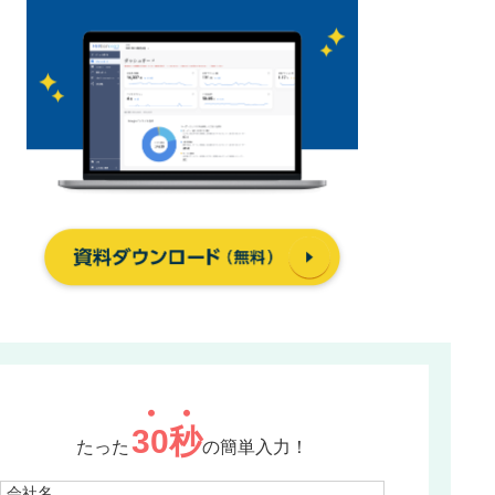
30
秒
たった
の簡単入力！
会社名