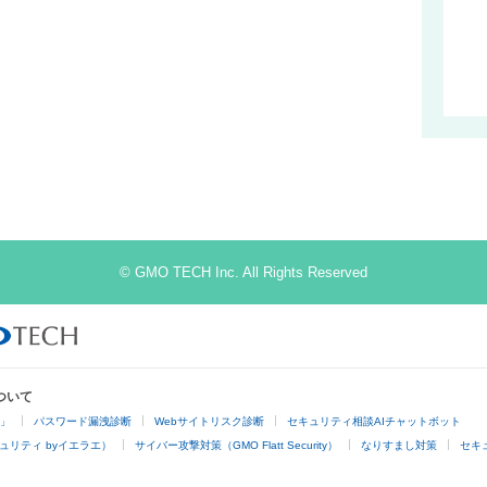
© GMO TECH Inc. All Rights Reserved
ついて
4」
パスワード漏洩診断
Webサイトリスク診断
セキュリティ相談AIチャットボット
ュリティ byイエラエ）
サイバー攻撃対策（GMO Flatt Security）
なりすまし対策
セキ