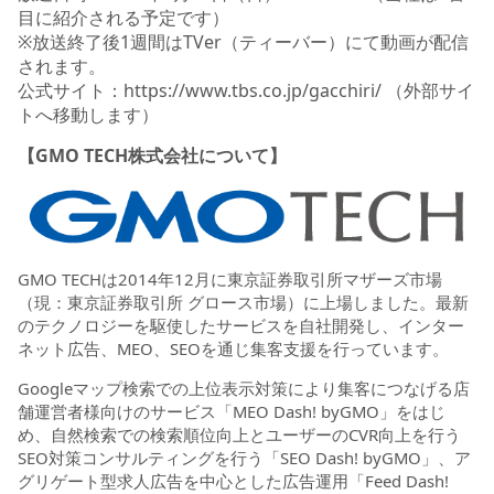
目に紹介される予定です）
※放送終了後1週間はTVer（ティーバー）にて動画が配信
されます。
公式サイト：
https://www.tbs.co.jp/gacchiri/
（外部サイ
トへ移動します）
【GMO TECH株式会社について】
GMO TECHは2014年12月に東京証券取引所マザーズ市場
（現：東京証券取引所 グロース市場）に上場しました。最新
のテクノロジーを駆使したサービスを自社開発し、インター
ネット広告、MEO、SEOを通じ集客支援を行っています。
Googleマップ検索での上位表示対策により集客につなげる店
舗運営者様向けのサービス「MEO Dash! byGMO」をはじ
め、自然検索での検索順位向上とユーザーのCVR向上を行う
SEO対策コンサルティングを行う「SEO Dash! byGMO」、ア
グリゲート型求人広告を中心とした広告運用「Feed Dash!