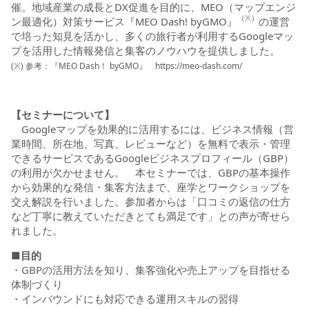
催。地域産業の成長とDX促進を目的に、MEO（マップエンジ
（※）
ン最適化）対策サービス『MEO Dash! byGMO』
の運営
で培った知見を活かし、多くの旅行者が利用するGoogleマッ
プを活用した情報発信と集客のノウハウを提供しました。
(※) 参考：『MEO Dash！ byGMO』
https://meo-dash.com/
【セミナーについて】
Googleマップを効果的に活用するには、ビジネス情報（営
業時間、所在地、写真、レビューなど）を無料で表示・管理
できるサービスであるGoogleビジネスプロフィール（GBP）
の利用が欠かせません。 本セミナーでは、GBPの基本操作
から効果的な発信・集客方法まで、座学とワークショップを
交え解説を行いました。参加者からは「口コミの返信の仕方
など丁寧に教えていただきとても満足です」との声が寄せら
れました。
■目的
・GBPの活用方法を知り、集客強化や売上アップを目指せる
体制づくり
・インバウンドにも対応できる運用スキルの習得