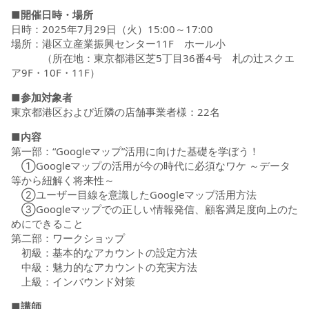
■開催日時・場所
日時：2025年7月29日（火）15:00～17:00
場所：港区立産業振興センター11F ホール小
（所在地：東京都港区芝5丁目36番4号 札の辻スクエ
ア9F・10F・11F）
■参加対象者
東京都港区および近隣の店舗事業者様：22名
■内容
第一部：“Googleマップ”活用に向けた基礎を学ぼう！
①Googleマップの活用が今の時代に必須なワケ ～データ
等から紐解く将来性～
②ユーザー目線を意識したGoogleマップ活用方法
③Googleマップでの正しい情報発信、顧客満足度向上のた
めにできること
第二部：ワークショップ
初級：基本的なアカウントの設定方法
中級：魅力的なアカウントの充実方法
上級：インバウンド対策
■講師