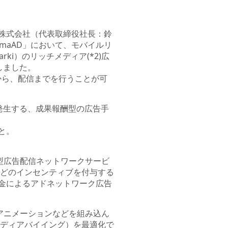
H株式会社（代表取締役社長：鈴
 SmaAD」において、モバイルリ
arki）のリッチメディア(*2)広
たしました。
から、配信までを行うことが可
費用が発生する、成果報酬型の広告手
と。
CPI型広告配信ネットワークサービ
どのインセンティブを付与する
課金によるアドネットワーク広告
画やアニメーションなどを組み込ん
ディアバイイング）を最適化で