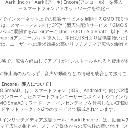
Aarki,Inc.の「Aarki(アーキ) Encore(アンコール)」を導入
～スマートフォンアドネットワークを強化～
でインターネット上での集客サービスを展開するGMO TEC
）は、スマートフォン向けCPI(*1)型広告配信サービス「GMO
開するAarki(アーキ),Inc.（CEO：Sid Bhatt 以下、A
) Encore(アンコール)」を導入し、本日2月3日より提供開始い
D」では、ユーザーへの訴求効果の高いリッチメディア広告の制作
r-installの略で、広告を経由してアプリがインストールされると
文字や静止画のみならず、音声や動画などの情報を統合して扱うこ
i Encore」導入について】
O SmaAD」は、スマートフォン（iOS 、Android™）向け
ウンロードしたスマートフォンユーザーにポイントやコインな
O SmaADリワード」と、インセンティブを付与しないCPI
Dアドネットワーク」の2つのサービスで構成されています。
ラインリッチメディア広告ツール「Aarki Encore」は、動
ィア広告の制作や、メディア媒体からの広告枠の買い付け（メ