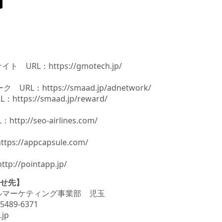
サイト URL：
https://gmotech.jp/
RL：https://smaad.jp/adnetwork/
tps://smaad.jp/reward/
L：
http://seo-airlines.com/
ps://appcapsule.com/
://pointapp.jp/
せ先】
イルマーケティング事業部 児玉
5489-6371
.jp