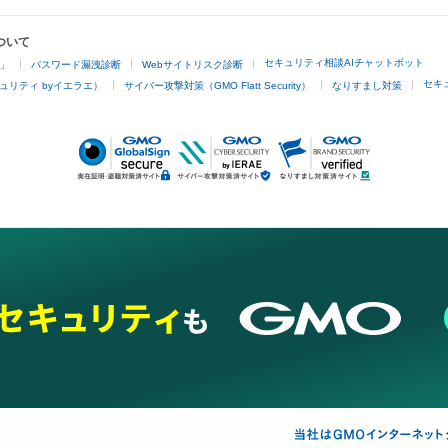
ついて
セキュリティ相談AIチャットボット
4」
パスワード漏洩診断
Webサイトリスク診断
セキ
ュリティ byイエラエ）
サイバー攻撃対策（GMO Flatt Security）
なりすまし対策