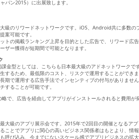
リジャパン2015）に出展致します。
級のリワードネットワークです。iOS、Android共に多数
提案可能です。
ットの掲載ランキング上昇を目的とした広告で、リワード広告
ーザー獲得が短期間で可能となります。
ク
*1)課金型としては、こちらも日本最大級のアドネットワークで
生するため、最低限のコスト、リスクで運用することができま
長期で運用する広告手法でインセンティブの付与がありません
チすることが可能です。
r-installの略で、広告を経由してアプリがインストールされると
大級のアプリ展示会です。2015年で2回目の開催となるア
ることでアプリに関心の高いビジネス関係者はもとより、情報
も呼び込み、今までにないスケール感でアプリビジネスの拡大