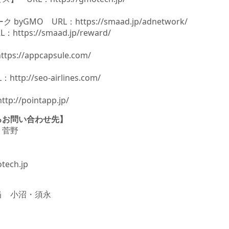
yGMO URL：https://smaad.jp/adnetwork/
tps://smaad.jp/reward/
ps://appcapsule.com/
L：
http://seo-airlines.com/
://pointapp.jp/
るお問い合わせ先】
 菅野
tech.jp
担当 小沼・須永