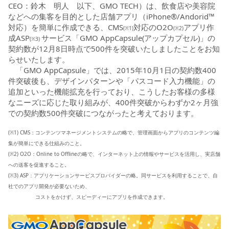
CEO：鈴木 明人 以下、GMO TECH）は、飲食店や美容院
などへの集客を目的とした店舗アプリ（iPhone®/Andorid™
対応）を簡単に作成できる、CMS
対応のO2O
アプリ作
(※1)
(※2)
成ASP
サービス「GMO AppCapsule(アップカプセル)」の
(※3)
契約数が12月8日時点で500件を突破いたしましたことをお知
らせいたします。
「GMO AppCapsule」では、2015年10月1日の契約数400
件突破後も、デザインパターンや「パスコード入力機能」の
追加といった機能拡充を行っており、こうしたお客様の多様
なニーズに応じた取り組みが、400件突破からわずか2ヶ月強
での契約数500件突破につながったと考えております。
(※1) CMS：コンテンツマネージメントシステムの略で、管理画面からアプリのコンテンツ編
集が簡単にできる仕組みのこと。
(※2) O2O：Online to Offlineの略で、インターネット上の情報やサービスを活用し、実店舗
への送客を促進すること。
(※3) ASP：アプリケーションサービスプロバイダーの略。同サービスを利用することで、自
社でのアプリ開発が必要ないため、
コストをかけず、スピーディーにアプリを作成できます。