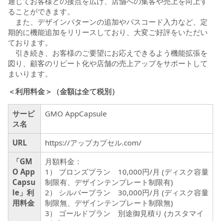
通じてお客様との接点を広げ、店舗への集客や売上を向上す
ることができます。
また、デザインパターンの追加やパスコード入力など、定
期的に機能追加をリリースしており、大変ご好評をいただい
ております。
引き続き、お客様のご要望にお応えできるよう機能拡張を
図り、顧客のリピート化や店舗の売上アップをサポートして
まいります。
＜利用料金＞（金額は全て税別）
サービ
GMO AppCapsule
ス名
URL
https://アップカプセル.com/
「GM
月額料金：
O App
1） ブロンズプラン 10,000円/月 (ディスク容量
Capsu
制限有、デザインテンプレート制限有)
le」利
2） シルバープラン 30,000円/月 (ディスク容量
用料金
制限無、デザインテンプレート制限無)
3） ゴールドプラン 別途御見積り (カスタマイ