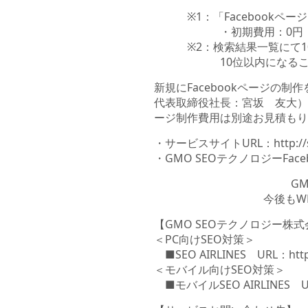
※1：「Facebookページ
・初期費用：0円 （20
※2：検索結果一覧にて10
10位以内になることを
新規にFacebookページの
代表取締役社長：宮坂 友大）」と
ージ制作費用は別途お見積もり
・サービスサイトURL：
http:/
・GMO SEOテクノロジーFace
G
今後もW
【GMO SEOテクノロジー株
＜PC向けSEO対策＞
■SEO AIRLINES URL：
htt
＜モバイル向けSEO対策＞
■モバイルSEO AIRLINES 