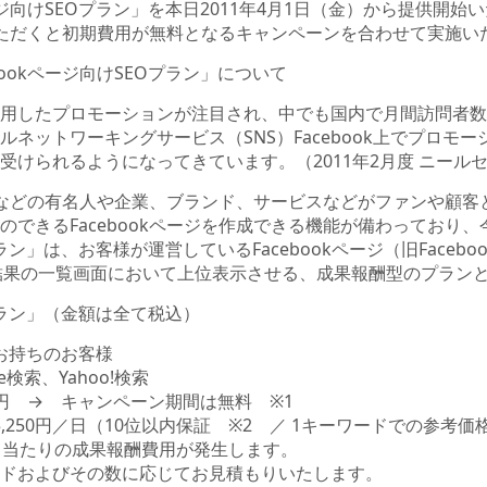
ージ向けSEOプラン」を本日2011年4月1日（金）から提供開始い
ただくと初期費用が無料となるキャンペーンを合わせて実施い
ookページ向けSEOプラン」について
用したプロモーションが注目され、中でも国内で月間訪問者数 6
ネットワーキングサービス（SNS）Facebook上でプロモ
受けられるようになってきています。（2011年2月度 ニール
ィストなどの有名人や企業、ブランド、サービスなどがファンや顧
のできるFacebookページを作成できる機能が備わっており
プラン」は、お客様が運営しているFacebookページ（旧Facebo
検索結果の一覧画面において上位表示させる、成果報酬型のプラン
Oプラン」（金額は全て税込）
をお持ちのお客様
検索、Yahoo!検索
0円 → キャンペーン期間は無料 ※1
,250円／日（10位以内保証 ※2 ／ 1キーワードでの参考価
当たりの成果報酬費用が発生します。
およびその数に応じてお見積もりいたします。