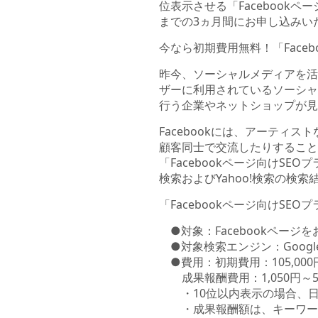
位表示させる「Facebookペ
までの3ヵ月間にお申し込みい
今なら初期費用無料！「Faceb
昨今、ソーシャルメディアを活
ザーに利用されているソーシャル
行う企業やネットショップが見
Facebookには、アーテ
顧客同士で交流したりすること
「Facebookページ向けSEO
検索およびYahoo!検索の
「Facebookページ向けSE
●対象：Facebookページ
●対象検索エンジン：Google
●費用：初期費用：105,00
成果報酬費用：1,050円～5
・10位以内表示の場合、日
・成果報酬額は、キーワード