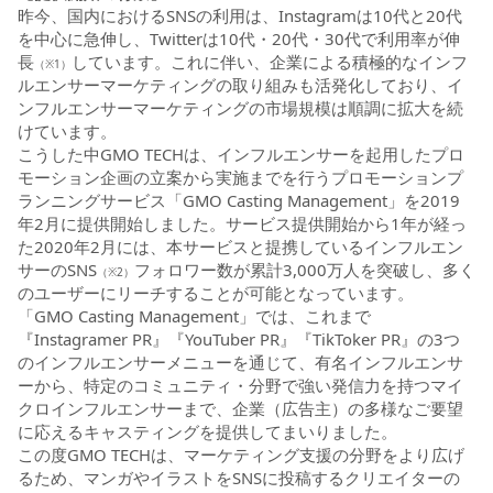
昨今、国内におけるSNSの利用は、Instagramは10代と20代
を中心に急伸し、Twitterは10代・20代・30代で利用率が伸
長
しています。これに伴い、企業による積極的なインフ
（※1）
ルエンサーマーケティングの取り組みも活発化しており、イ
ンフルエンサーマーケティングの市場規模は順調に拡大を続
けています。
こうした中GMO TECHは、インフルエンサーを起用したプロ
モーション企画の立案から実施までを行うプロモーションプ
ランニングサービス「GMO Casting Management」を2019
年2月に提供開始しました。サービス提供開始から1年が経っ
た2020年2月には、本サービスと提携しているインフルエン
サーのSNS
フォロワー数が累計3,000万人を突破し、多く
（※2）
のユーザーにリーチすることが可能となっています。
「GMO Casting Management」では、これまで
『Instagramer PR』『YouTuber PR』『TikToker PR』の3つ
のインフルエンサーメニューを通じて、有名インフルエンサ
ーから、特定のコミュニティ・分野で強い発信力を持つマイ
クロインフルエンサーまで、企業（広告主）の多様なご要望
に応えるキャスティングを提供してまいりました。
この度GMO TECHは、マーケティング支援の分野をより広げ
るため、マンガやイラストをSNSに投稿するクリエイターの