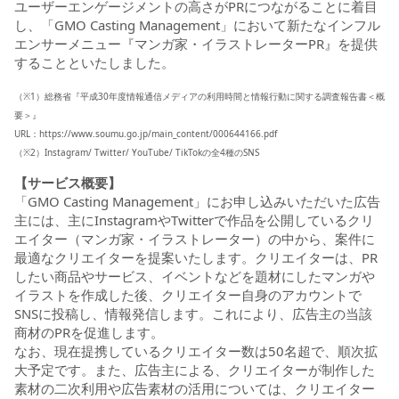
ユーザーエンゲージメントの高さがPRにつながることに着目
し、「GMO Casting Management」において新たなインフル
エンサーメニュー『マンガ家・イラストレーターPR』を提供
することといたしました。
（※1）総務省『平成30年度情報通信メディアの利用時間と情報行動に関する調査報告書＜概
要＞』
URL：
https://www.soumu.go.jp/main_content/000644166.pdf
（※2）Instagram/ Twitter/ YouTube/ TikTokの全4種のSNS
【サービス概要】
「GMO Casting Management」にお申し込みいただいた広告
主には、主にInstagramやTwitterで作品を公開しているクリ
エイター（マンガ家・イラストレーター）の中から、案件に
最適なクリエイターを提案いたします。クリエイターは、PR
したい商品やサービス、イベントなどを題材にしたマンガや
イラストを作成した後、クリエイター自身のアカウントで
SNSに投稿し、情報発信します。これにより、広告主の当該
商材のPRを促進します。
なお、現在提携しているクリエイター数は50名超で、順次拡
大予定です。また、広告主による、クリエイターが制作した
素材の二次利用や広告素材の活用については、クリエイター