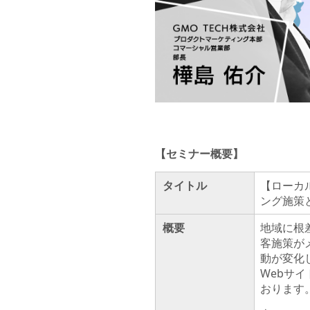
【セミナー概要】
タイトル
【ローカ
ング施策
概要
地域に根
客施策が
動が変化
Webサイ
おります