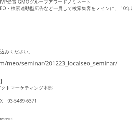
営業MVP受賞 GMOグループアワードノミネート
O・SEO・検索連動型広告など一貫して検索集客をメインに、 1
込みください。
om/meo/seminar/201223_localseo_seminar/
】
ロダクトマーケティング本部
：03-5489-6371
 reserved.