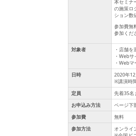
本セミナ
の施策ロ
ション数
参加費無
参加くだ
対象者
・店舗を
・Web
・Web
日時
2020年1
※講演時
定員
先着35名
お申込み方法
ページ下
参加費
無料
参加方法
オンライ
※全国ど