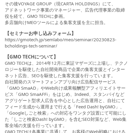
その後VOYAGE GROUP（現CARTA HOLDINGS）にて、
アドネットワーク事業のマネージャー、広告代理事業の取締
役を経て、GMO TECHに参画。
多店舗向けMEOツールによる集客支援を主に担当。
【セミナーお申し込みフォーム】
https://gmotech.jp/semlabo/meo/seminar/20230823-
bcholdings-tech-seminar/
【GMO TECHについて】
GMO TECHは、2014年12月に東証マザーズに上場し、テクノ
ロジーを駆使した自社開発商品で企業の集客支援とインター
ネット広告、SEOを駆使した集客支援を行っています。
自社開発のスマートフォンアプリ向け広告配信サービス
「GMO SmaAD」やWeb向け成果報酬型アフィリエイトサー
ビス「GMO SmaAFFi」をはじめ、Indeed、スタンバイなど
アグリゲート型求人広告を中心とした広告運用と、自社にて
フィード生成から運用まで行える「Feed Dash! byGMO」、
「Googleしごと検索」への対応をワンタグ設置にて可能にし
た「しごと検索Dash! byGMO」を含むSEO対策など、Web集
客全域の支援を行っています。
GMO TECHは各事業に共通して、お客様のWeb戦略における