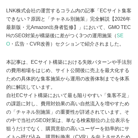
LNK株式会社の運営するコラム内の記事「ECサイト集客
できない？原因と「チャネル別施策」完全解説【2026年
最新版・元Amazon出身者監修】」において、GMO TEC
HのSEO対策が構築後に差がつく3つの運用施策（
SE
O
・広告・CVR改善）セクションで紹介されました。
本記事は、ECサイト構築における失敗パターンや手法別
の費用相場をはじめ、サイト公開後に売上を最大化する
ための具体的な集客施策から運用の改善体制までを体系
的に解説しています。
自社ECサイト構築において最も陥りやすい「集客不足」
の課題に対し、費用対効果の高い自然流入を増やすため
の「チャネル別施策」の重要性が詳述されています。そ
の中で当社のSEO対策は、単なる検索順位の上位表示を
狙うだけでなく、購買意欲の高いユーザーを効率的にサ
イトへ呼び込み、購買転換率（CVR）を向上させるため