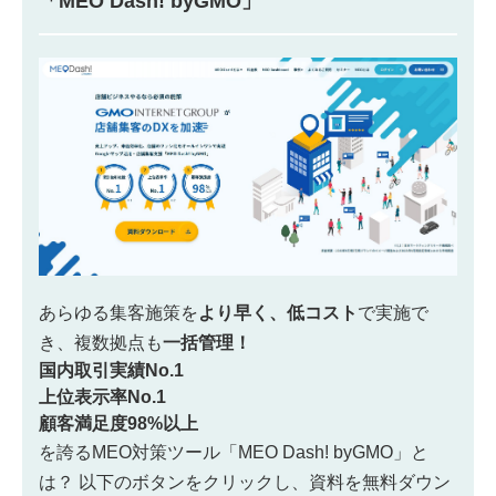
「MEO Dash! byGMO」
あらゆる集客施策を
より早く、低コスト
で実施で
き、
複数拠点も
一括管理！
国内取引実績No.1
上位表示率No.1
顧客満足度98%以上
を誇るMEO対策ツール「MEO Dash! byGMO」と
は？
以下のボタンをクリックし、資料を無料ダウン