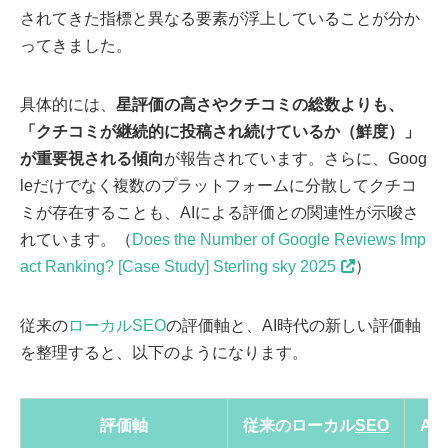
されてきた指標と異なる要素が浮上していることが分か
ってきました。
具体的には、
星評価の高さやクチコミの総数よりも、
「クチコミが継続的に投稿され続けているか（鮮度）」
が重要視される傾向
が報告されています。さらに、Goog
leだけでなく複数のプラットフォームに分散してクチコ
ミが存在することも、AIによる評価との関連性が示唆さ
れています。（
Does the Number of Google Reviews Imp
act Ranking? [Case Study] Sterling sky 2025
）
従来の
ローカルSEO
の評価軸と、AI時代の新しい評価軸
を整理すると、以下のようになります。
評価軸
従来のローカル
SEO
A