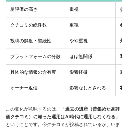
星評価の高さ
重視
参
クチコミの総件数
重視
参
投稿の鮮度・継続性
やや重視
最
プラットフォームの分散
ほぼ無関係
重
具体的な情報の含有度
影響軽微
重
オーナー返信
影響なしとされる
将
この変化が意味するのは、「
過去の遺産（昔集めた高評
価クチコミ）に頼った運用はAI時代に通用しなくなる
」
ということです。今クチコミが投稿されているか、いま