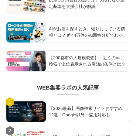
LLMO対策会社の選び方｜失敗しない選
定基準を支援会社が解説
AIがお店を探すとき、頼りにしている情
報とは？ 約44万件のAI回答分析でわか
ったGoogle AI検索を支える「店舗情報
基盤」の実態
【200都市の大規模調査】「近くの○○」
検索で上位表示される店舗の条件とは？
調査結果から見える5つの要素
WEB集客ラボ
の人気記事
1
【2026最新】画像検索サイトおすすめ
12選｜Google以外・盗用対応も
2