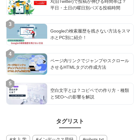
X(旧Twitter)で投稿が伸びる時間帯は？
平日・土日の曜日別バズる投稿時間
3
Googleの検索履歴を残さない方法をスマ
ホとPC別に紹介！
4
ページ内リンクでジャンプやスクロール
させるHTMLタグの作成方法
5
空白文字とは？コピペでの作り方・種類
とSEOへの影響を解説
タグリスト
水上 学
インデックス登録
robots.txt