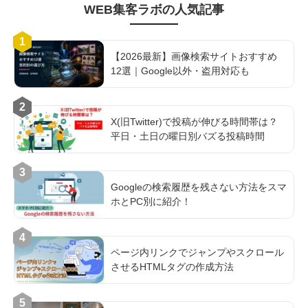
WEB集客ラボ
の人気記事
1
【2026最新】画像検索サイトおすすめ
12選｜Google以外・盗用対応も
2
X(旧Twitter)で投稿が伸びる時間帯は？
平日・土日の曜日別バズる投稿時間
3
Googleの検索履歴を残さない方法をスマ
ホとPC別に紹介！
4
ページ内リンクでジャンプやスクロール
させるHTMLタグの作成方法
5