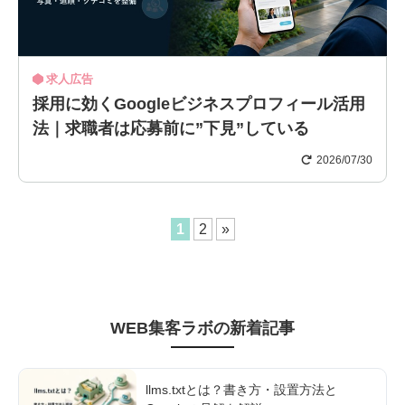
求人広告
採用に効くGoogleビジネスプロフィール活用
法｜求職者は応募前に”下見”している
2026/07/30
1
2
»
WEB集客ラボ
の新着記事
llms.txtとは？書き方・設置方法と