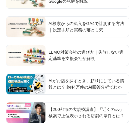
Googleの見解を解説
AI検索からの流入をGA4で計測する方法
｜設定手順と実務の落とし穴
LLMO対策会社の選び方｜失敗しない選
定基準を支援会社が解説
AIがお店を探すとき、頼りにしている情
報とは？ 約44万件のAI回答分析でわか
ったGoogle AI検索を支える「店舗情報
基盤」の実態
【200都市の大規模調査】「近くの○○」
検索で上位表示される店舗の条件とは？
調査結果から見える5つの要素