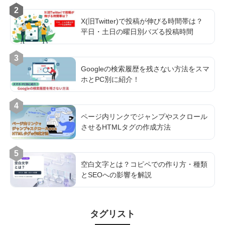
2
X(旧Twitter)で投稿が伸びる時間帯は？
平日・土日の曜日別バズる投稿時間
3
Googleの検索履歴を残さない方法をスマ
ホとPC別に紹介！
4
ページ内リンクでジャンプやスクロール
させるHTMLタグの作成方法
5
空白文字とは？コピペでの作り方・種類
とSEOへの影響を解説
タグリスト