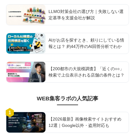
LLMO対策会社の選び方｜失敗しない選
定基準を支援会社が解説
AIがお店を探すとき、頼りにしている情
報とは？ 約44万件のAI回答分析でわか
ったGoogle AI検索を支える「店舗情報
基盤」の実態
【200都市の大規模調査】「近くの○○」
検索で上位表示される店舗の条件とは？
調査結果から見える5つの要素
WEB集客ラボ
の人気記事
1
【2026最新】画像検索サイトおすすめ
12選｜Google以外・盗用対応も