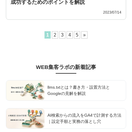
成功するためのポイントを解説
2023/07/14
1
2
3
4
5
»
WEB集客ラボ
の新着記事
llms.txtとは？書き方・設置方法と
Googleの見解を解説
AI検索からの流入をGA4で計測する方法
｜設定手順と実務の落とし穴