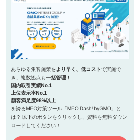
あらゆる集客施策を
より早く、低コスト
で実施で
き、
複数拠点も
一括管理！
国内取引実績No.1
上位表示率No.1
顧客満足度98%以上
を誇るMEO対策ツール「MEO Dash! byGMO」と
は？
以下のボタンをクリックし、資料を無料ダウン
ロードしてください！