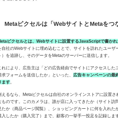
Metaピクセルは「WebサイトとMetaを
Metaピクセルとは、Webサイトに設置するJavaScriptで書
を自社のWebサイトに埋め込むことで、サイトを訪れたユーザ
ト）を追跡し、そのデータをMetaのサーバーに送信します。
これにより、広告主は「どの広告経由でサイトにアクセスした
請求フォームを送信したか」といった、
広告キャンペーンの最
ります
。
例えるなら、Metaピクセルは自社のオンラインストアに設置
なものです。このカメラは、誰が店に入ってきたか（サイト訪
見たか（商品ページ閲覧）、ショッピングカートに何を入れた
購入したか（購入完了）まで、顧客の一挙手一投足を記録しま