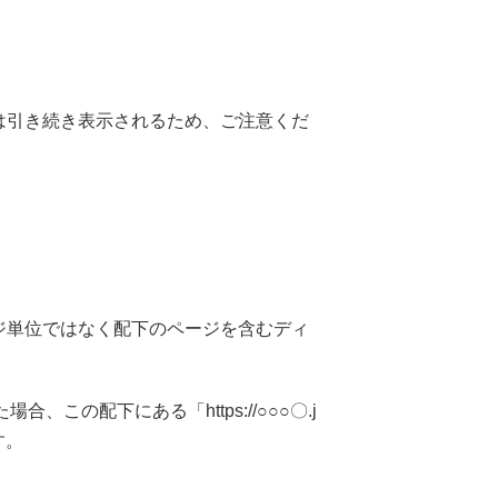
は引き続き表示されるため、ご注意くだ
ジ単位ではなく配下のページを含むディ
た場合、この配下にある「https://○○○〇.j
す。