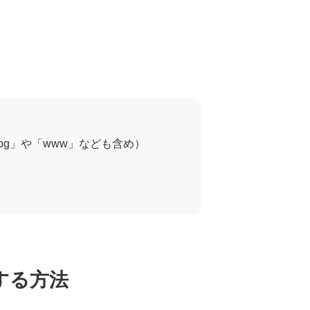
。
pg」や「www」なども含め）
する方法