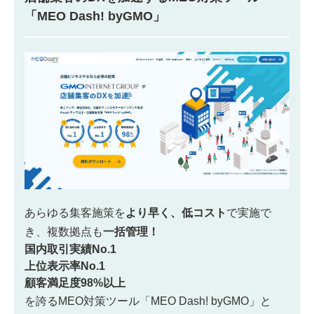
「MEO Dash! byGMO」
あらゆる集客施策を
より早く、低コスト
で実施で
き、
複数拠点も
一括管理！
国内取引実績No.1
上位表示率No.1
顧客満足度98%以上
を誇るMEO対策ツール「MEO Dash! byGMO」と