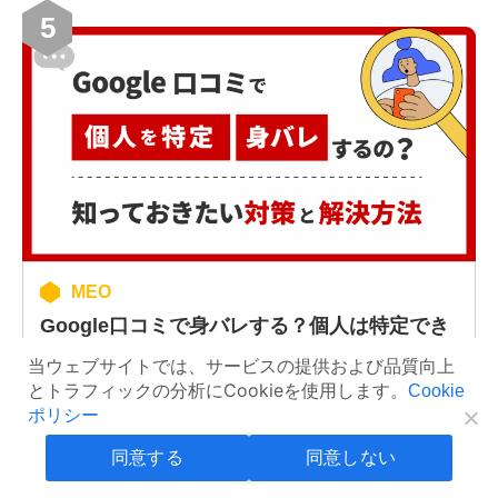
5
MEO
Google口コミで身バレする？個人は特定でき
る？身バレの防止対策を解説！
当ウェブサイトでは、サービスの提供および品質向上
とトラフィックの分析にCookieを使用します。
Cookie
2024/07/09
ポリシー
同意する
同意しない