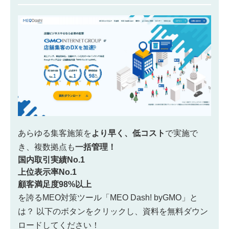
あらゆる集客施策を
より早く、低コスト
で実施で
き、
複数拠点も
一括管理！
国内取引実績No.1
上位表示率No.1
顧客満足度98%以上
を誇るMEO対策ツール「MEO Dash! byGMO」と
は？
以下のボタンをクリックし、資料を無料ダウン
ロードしてください！