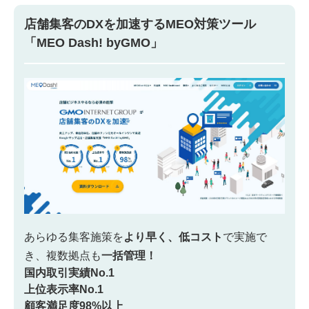
店舗集客のDXを加速するMEO対策ツール
「MEO Dash! byGMO」
あらゆる集客施策を
より早く、低コスト
で実施で
き、
複数拠点も
一括管理！
国内取引実績No.1
上位表示率No.1
顧客満足度98%以上