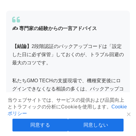
✍️ 専門家の経験からの一言アドバイス
【結論】
2段階認証のバックアップコードは「設定
した日に必ず保管」しておくのが、トラブル回避の
最大のコツです。
私たちGMO TECHの支援現場で、機種変更後にロ
グインできなくなる相談の多くは、バックアップコ
ードを保管していなかったことが原因です。GBP
当ウェブサイトでは、サービスの提供および品質向上
は店舗の集客に直結するため、複数人で運用する店
とトラフィックの分析にCookieを使用します。
Cookie
舗ほど、認証手段の控えを共有フォルダなどで安全
ポリシー
に保管しておくことをおすすめします。
同意する
同意しない