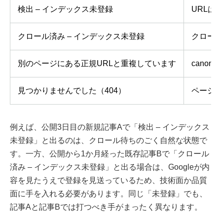
検出 – インデックス未登録
URLは
クロール済み – インデックス未登録
クロー
別のページにある正規URLと重複しています
cano
見つかりませんでした（404）
ページ
例えば、公開3日目の新規記事Aで「検出 – インデックス
未登録」と出るのは、クロール待ちのごく自然な状態で
す。一方、公開から1か月経った既存記事Bで「クロール
済み – インデックス未登録」と出る場合は、Googleが内
容を見たうえで登録を見送っているため、技術面か品質
面に手を入れる必要があります。同じ「未登録」でも、
記事Aと記事Bでは打つべき手がまったく異なります。