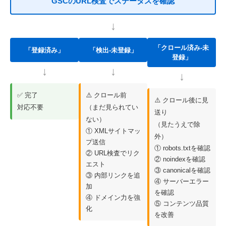
GSCのURL検査でステータスを確認
↓
「クロール済み-未
「登録済み」
「検出-未登録」
登録」
↓
↓
↓
✅ 完了
⚠️ クロール前
⚠️ クロール後に見
対応不要
（まだ見られてい
送り
ない）
（見たうえで除
① XMLサイトマッ
外）
プ送信
① robots.txtを確認
② URL検査でリク
② noindexを確認
エスト
③ canonicalを確認
③ 内部リンクを追
④ サーバーエラー
加
を確認
④ ドメイン力を強
⑤ コンテンツ品質
化
を改善