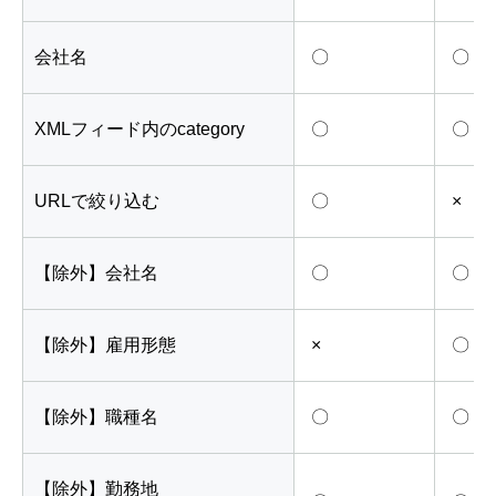
会社名
〇
〇
XMLフィード内のcategory
〇
〇
URLで絞り込む
〇
×
【除外】会社名
〇
〇
【除外】雇用形態
×
〇
【除外】職種名
〇
〇
【除外】勤務地