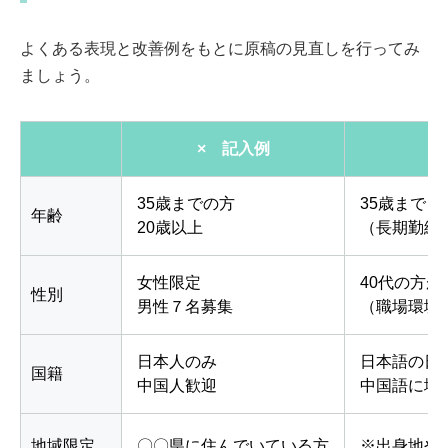
よくある表現と改善例をもとに原稿の見直しを行ってみ
ましょう。
× 記入例
35歳までの方
35歳まで
年齢
20歳以上
（長期勤続
女性限定
40代の方
性別
男性７名募集
（職場環境
日本人のみ
日本語の日
国籍
中国人歓迎
中国語に堪
地域限定
〇〇県に住んでいている方
※出身地や