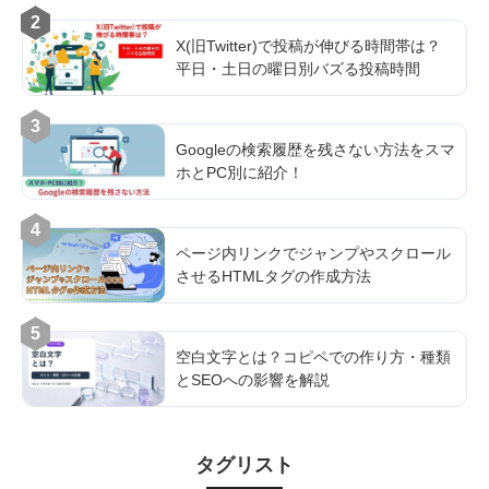
2
X(旧Twitter)で投稿が伸びる時間帯は？
平日・土日の曜日別バズる投稿時間
3
Googleの検索履歴を残さない方法をスマ
ホとPC別に紹介！
4
ページ内リンクでジャンプやスクロール
させるHTMLタグの作成方法
5
空白文字とは？コピペでの作り方・種類
とSEOへの影響を解説
タグリスト