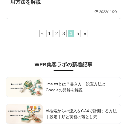
用方法を解説
2022/11/29
«
1
2
3
4
5
»
WEB集客ラボ
の新着記事
llms.txtとは？書き方・設置方法と
Googleの見解を解説
AI検索からの流入をGA4で計測する方法
｜設定手順と実務の落とし穴