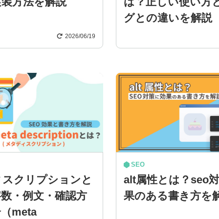
実装方法を解説
は？正しい使い方
グとの違いを解説
2026/06/19
SEO
ィスクリプションと
alt属性とは？seo
字数・例文・確認方
果のある書き方を
（meta