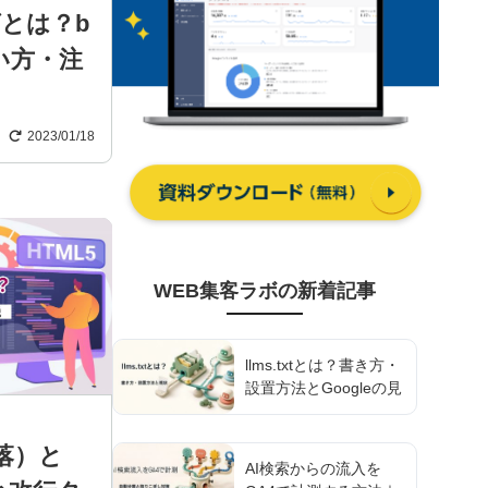
タグとは？b
い方・注
2023/01/18
WEB集客ラボ
の新着記事
llms.txtとは？書き方・
設置方法とGoogleの見
解を解説
落）と
AI検索からの流入を