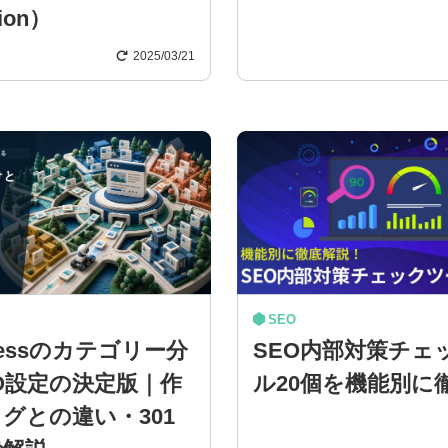
tion）
2025/03/21
SEO
ressのカテゴリー分
SEO内部対策チェ
O設定の決定版｜作
ル20個を機能別に
グとの違い・301