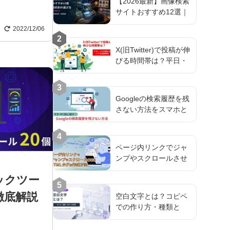
【2026最新】画像検索
サイトおすすめ12選｜
Google以外・盗用対応
2022/12/06
も
2
X(旧Twitter)で投稿が伸
びる時間帯は？平日・
土日の曜日別バズる投
稿時間
3
Googleの検索履歴を残
さない方法をスマホと
PC別に紹介！
4
ページ内リンクでジャ
ンプやスクロールさせ
るHTMLタグの作成方
ックツー
法
5
徹底解説
空白文字とは？コピペ
での作り方・種類と
SEOへの影響を解説