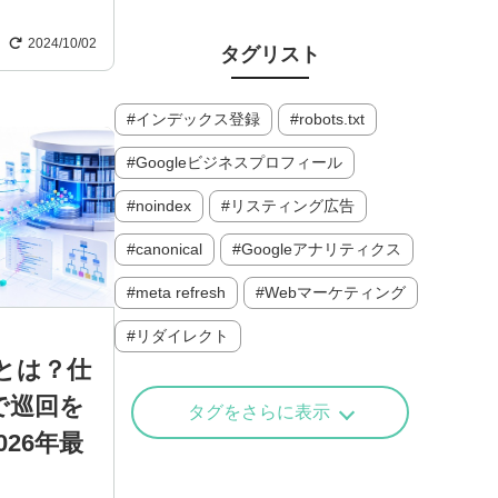
2024/10/02
タグリスト
インデックス登録
robots.txt
Googleビジネスプロフィール
noindex
リスティング広告
canonical
Googleアナリティクス
meta refresh
Webマーケティング
リダイレクト
ーとは？仕
で巡回を
タグをさらに表示
26年最