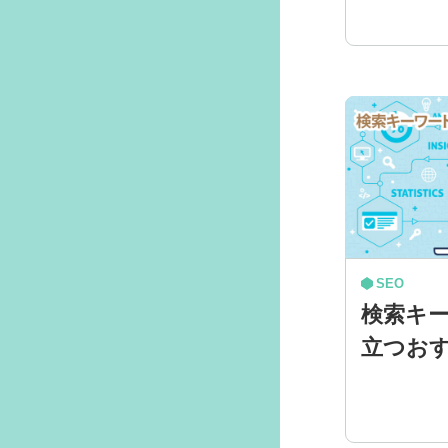
SEO
検索キ
立つおす