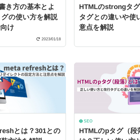
の書き方の基本とよ
HTMLのstrong
タグの使い方を解説
タグとの違いや使
者向け
意点を解説
2023/01/18
SEO
efreshとは？301との
HTMLのpタグ（段