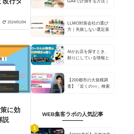
と改行タ
GA4で計測する方法｜
設定手順と実務の落と
し穴
2024/01/04
LLMO対策会社の選び
方｜失敗しない選定基
準を支援会社が解説
AIがお店を探すとき、
頼りにしている情報と
は？ 約44万件のAI回答
分析でわかったGoogle
AI検索を支える「店舗
【200都市の大規模調
情報基盤」の実態
査】「近くの○○」検索
で上位表示される店舗
の条件とは？調査結果
から見える5つの要素
対策に効
WEB集客ラボ
の人気記事
解説
1