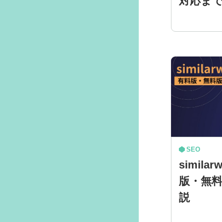
対応ま
SEO
simil
版・無
説