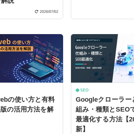
で解説
2026/07/02
SEO
arwebの使い方と有料
Googleクローラ
料版の活用方法を解
組み・種類とSEO
最適化する方法【20
新】